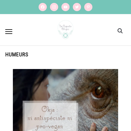
facebook
instagram
youtube
twitter
pinterest
HUMEURS