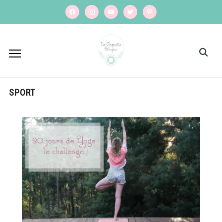
facebook
instagram
youtube
twitter
pinterest
SPORT